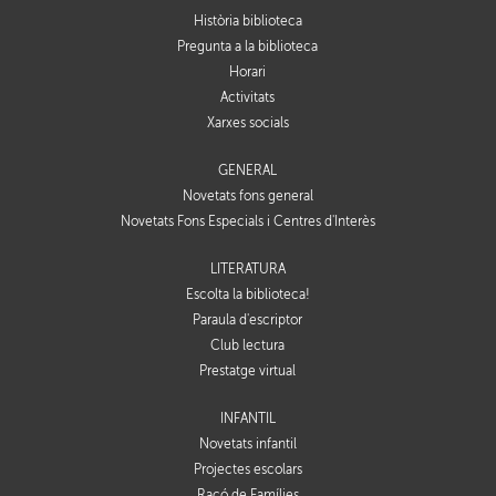
Història biblioteca
Pregunta a la biblioteca
Horari
Activitats
Xarxes socials
GENERAL
Novetats fons general
Novetats Fons Especials i Centres d'Interès
LITERATURA
Escolta la biblioteca!
Paraula d'escriptor
Club lectura
Prestatge virtual
INFANTIL
Novetats infantil
Projectes escolars
Racó de Famílies