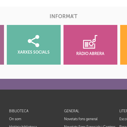
INFORMA'T
XARXES SOCIALS
RÀDIO ABRERA
BIBLIOTECA
GENERAL
LIT
On som
Novetats fons general
Escol
Història biblioteca
Novetats Fons Especials i Centres
Parau