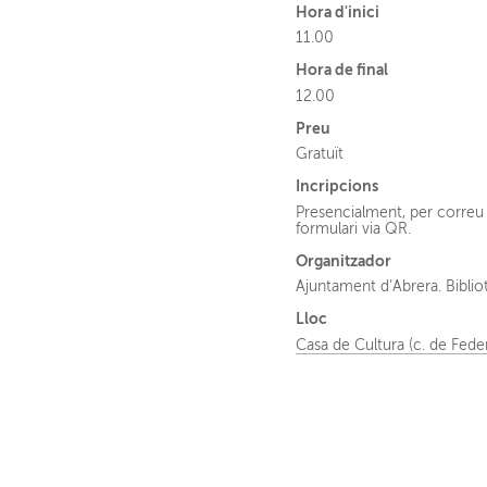
Hora d'inici
11.00
Hora de final
12.00
Preu
Gratuït
Incripcions
Presencialment, per correu 
formulari via QR.
Organitzador
Ajuntament d’Abrera. Bibli
Lloc
Casa de Cultura (c. de Fede