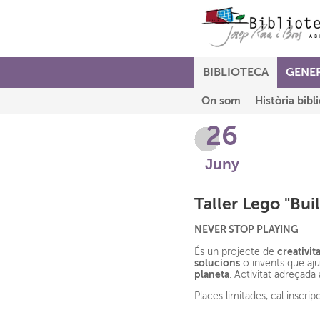
BIBLIOTECA
GENE
On som
Història bibl
26
Juny
Taller Lego "Bui
NEVER STOP PLAYING
creativita
És un projecte de
solucions
o invents que aju
planeta
. Activitat adreçada 
Places limitades, cal inscrip