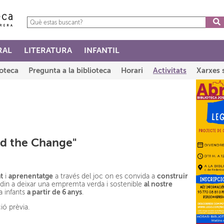
RAL
LITERATURA
INFANTIL
ioteca
Pregunta a la biblioteca
Horari
Activitats
Xarxes 
ld the Change"
t
aprenentatge
construir
i
a través del joc on es convida a
al nostre
din a deixar una empremta verda i sostenible
a partir de 6 anys
a infants
.
ció prèvia.