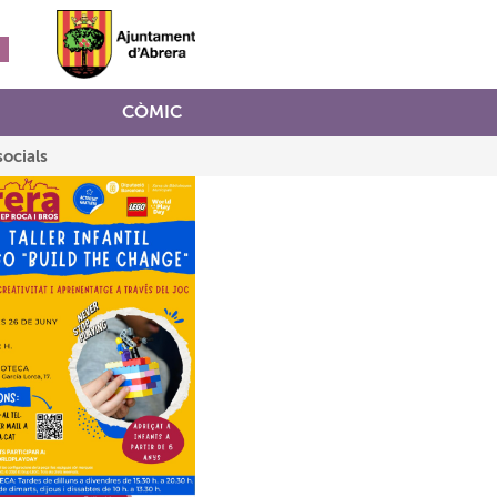
CÒMIC
socials