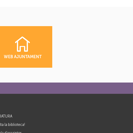
WEB AJUNTAMENT
ERATURA
ta la biblioteca!
la d'escriptor