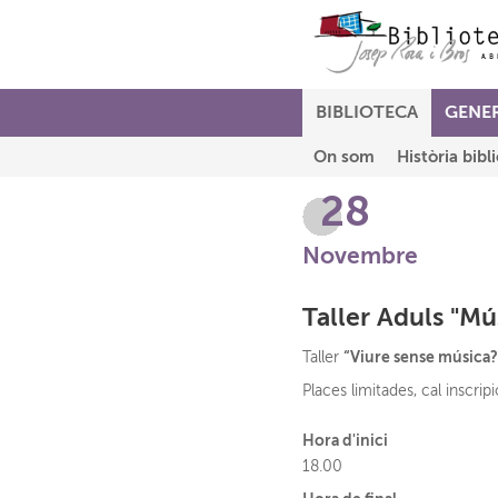
BIBLIOTECA
GENE
On som
Història bibl
28
Novembre
Taller Aduls "Mú
“Viure sense música?
Taller
Places limitades, cal inscripi
Hora d'inici
18.00