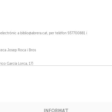
electrònic a biblio@abrera.cat, per telèfon 937700881 i
oteca Josep Roca i Bros
rico García Lorca, 17)
INFORMA'T