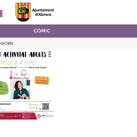
CÒMIC
socials