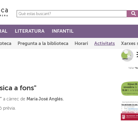
RAL
LITERATURA
INFANTIL
ioteca
Pregunta a la biblioteca
Horari
Activitats
Xarxes 
sica a fons"
”
Maria José Anglés.
a càrrec de
ó prèvia.