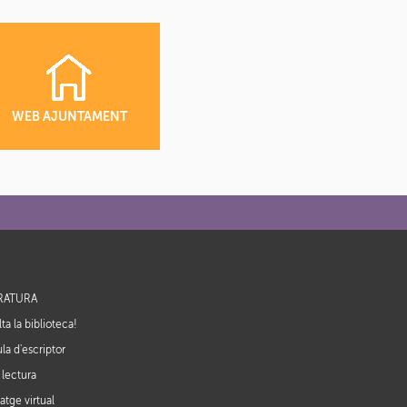
WEB AJUNTAMENT
ERATURA
ta la biblioteca!
la d'escriptor
 lectura
atge virtual