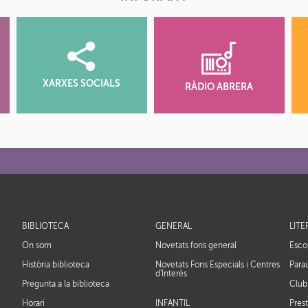
XARXES SOCIALS
RÀDIO ABRERA
BIBLIOTECA
GENERAL
LIT
On som
Novetats fons general
Escol
Història biblioteca
Novetats Fons Especials i Centres
Parau
d'Interès
Pregunta a la biblioteca
Club
Horari
INFANTIL
Prest