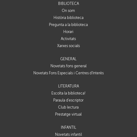
BIBLIOTECA
On som
Història biblioteca
Pregunta a la biblioteca
Horari
Activitats
Xarxes socials
GENERAL
Novetats fons general
Novetats Fons Especials i Centres d'Interès
LITERATURA
Escolta la biblioteca!
Paraula d'escriptor
Club lectura
Prestatge virtual
INFANTIL
Novetats infantil